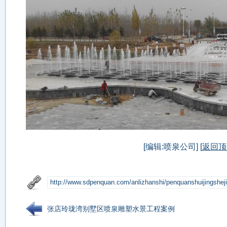
[编辑:喷泉公司] [
返回顶
张店玲珑湾别墅区喷泉雕塑水景工程案例