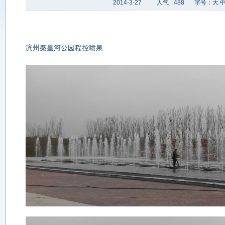
2014-3-27
人气
488
字号：
大
滨州秦皇河公园程控喷泉