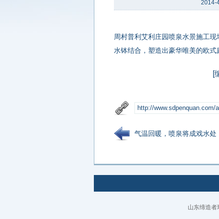
2014-4
周村普利艾利庄园喷泉水景施工现
水钵结合，塑造出豪华唯美的欧式
[
气温回暖，喷泉将成戏水处
山东缔造者