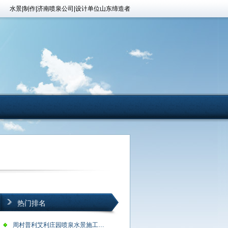
水景|制作|济南喷泉公司|设计单位山东缔造者
热门排名
周村普利艾利庄园喷泉水景施工现场