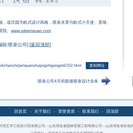
-1
人气
513
字号：
大
中
小
场，该庄园为欧式设计风格，喷泉水景与欧式小天使、景墙、
庭院。
www.sdpenquan.com
编辑:喷泉公司] [
返回顶部
]
喷泉公司4月初新接喷泉设计业务
回首页
-
关于我们
-
荣誉资质
-
联系我们
-
回顶部
环境艺术工程设计院有限公司—山东缔造者园林景观工程有限公司—山东缔造者机电