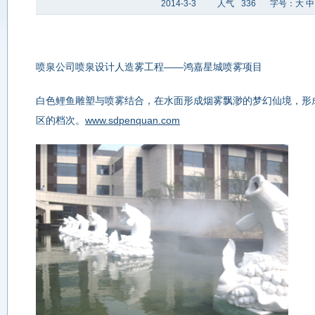
2014-3-3
人气
336
字号：
大
中
喷泉公司喷泉设计人造雾工程——鸿嘉星城喷雾项目
白色鲤鱼雕塑与喷雾结合，在水面形成烟雾飘渺的梦幻仙境，形
区的档次。
www.sdpenquan.com