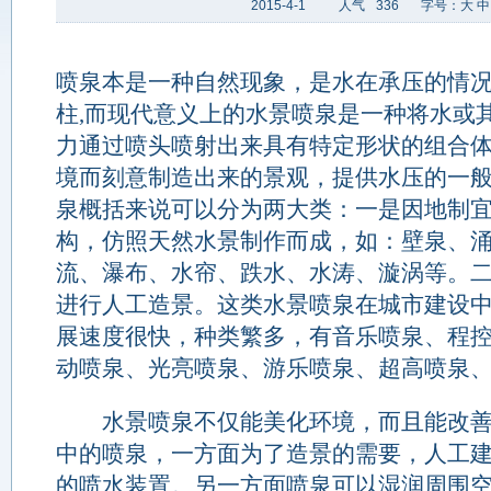
2015-4-1
人气
336
字号：
大
中
喷泉本是一种自然现象，是水在承压的情
柱,而现代意义上的水景喷泉是一种将水或
力通过喷头喷射出来具有特定形状的组合
境而刻意制造出来的景观，提供水压的一
泉概括来说可以分为两大类：一是因地制
构，仿照天然水景制作而成，如：壁泉、
流、瀑布、水帘、跌水、水涛、漩涡等。
进行人工造景。这类水景喷泉在城市建设中广
展速度很快，种类繁多，有
音乐喷泉
、程
动喷泉、光亮喷泉、游乐喷泉、超高喷泉
水景
喷泉不仅能美化环境，而且能改
中的喷泉，一方面为了造景的需要，人工
的喷水装置。另一方面喷泉可以湿润周围