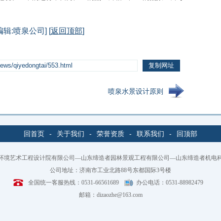
编辑:喷泉公司] [
返回顶部
]
喷泉水景设计原则
回首页
-
关于我们
-
荣誉资质
-
联系我们
-
回顶部
环境艺术工程设计院有限公司—山东缔造者园林景观工程有限公司—山东缔造者机电
公司地址：济南市工业北路88号东都国际3号楼
全国统一客服热线：0531-66561689
办公电话：0531-88982479
邮箱：dizaozhe@163.com