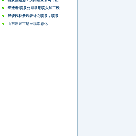
喷泉的起源？济南喷泉公司，山东音乐喷…
缔造者 喷泉公司常用喷头加工设计 济南…
浅谈园林景观设计之喷泉，喷泉景观设计…
山东喷泉市场呈现常态化