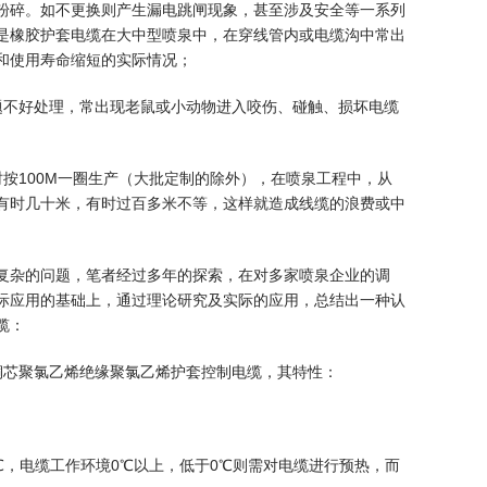
粉碎。如不更换则产生漏电跳闸现象，甚至涉及安全等一系列
是橡胶护套电缆在大中型喷泉中，在穿线管内或电缆沟中常出
和使用寿命缩短的实际情况；
题不好处理，常出现老鼠或小动物进入咬伤、碰触、损坏电缆
按100M一圈生产（大批定制的除外），在喷泉工程中，从
有时几十米，有时过百多米不等，这样就造成线缆的浪费或中
复杂的问题，笔者经过多年的探索，在对多家喷泉企业的调
际应用的基础上，通过理论研究及实际的应用，总结出一种认
缆：
/750V铜芯聚氯乙烯绝缘聚氯乙烯护套控制电缆，其特性：
℃，电缆工作环境0℃以上，低于0℃则需对电缆进行预热，而