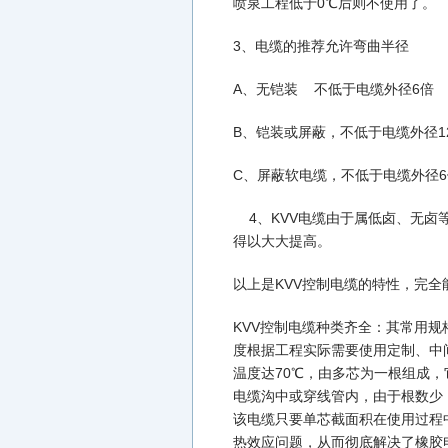
喷泉工程低于0℃后则不使用了。
3、电缆的推荐允许弯曲半径
A、无铠装 不低于电缆外径6倍
B、铠装或屏蔽，不低于电缆外径1
C、屏蔽软电缆，不低于电缆外径
4、KVV电缆由于属低卤、无卤
得以大大提高。
以上是KVV控制电缆的特性，完全
KVV控制电缆种类齐全：其常用规格从
度根据工程实际需要使用定制、中间
温度达70℃，由多芯为一根组成
电缆沟中或穿线管内，由于根数少
该电缆只要单芯截面积在使用过程
热效应问题，从而彻底解决了橡胶