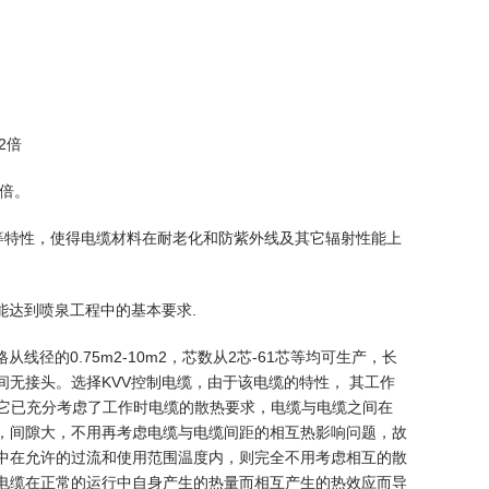
2倍
6倍。
等特性，使得电缆材料在耐老化和防紫外线及其它辐射性能上
能达到喷泉工程中的基本要求.
线径的0.75m2-10m2，芯数从2芯-61芯等均可生产，长
无接头。选择KVV控制电缆，由于该电缆的特性， 其工作
，它已充分考虑了工作时电缆的散热要求，电缆与电缆之间在
，间隙大，不用再考虑电缆与电缆间距的相互热影响问题，故
中在允许的过流和使用范围温度内，则完全不用考虑相互的散
电缆在正常的运行中自身产生的热量而相互产生的热效应而导