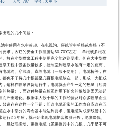
-10
人气
787
字号：
大
中
小
常出现的几个问题：
泉池中使用有水中冷却、在电缆沟、穿线管中单根或多根（不
要求，因它的安全工作温度达60-70℃左右 ，单根或多根在
的。故在小型喷泉工程中使用完全能达到要求。但在大中型喷
喷泉工程中设备数量较多，控制室到喷泉水池有一定的距离，
有电缆沟、穿线管、直埋电缆（一般不使用）、电缆桥等，在
，都免不了将几十根甚至几百根电缆放在一起，形成一大把或
内，这样在喷泉设备运行中，电缆就会产生一定的热量（尽管
定的热量），而这种热量在相互作用下护套的橡胶则因无法起
应而严重老化。根据本人数十年的工作经验及对众多喷泉企业
，普遍存在这样一个问题：即该电缆正常的工作寿命应该在五
缆在水中部分的寿命基本能达到要求，但电缆沟或穿线管中的
常运行2-3年后，就开始出现电缆护套橡胶开裂，绝缘降低、
，一旦处理搬动、更换电缆（虽更换其中的几根，几乎是不可