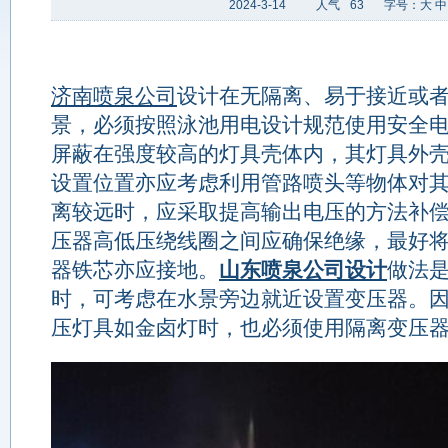
2024-3-14
人气
63
字号：
大
中
济南喷泉公司
设计在无隔离、易于接近或
景，必须按照泳池用电设计规范使用安全
屏蔽在强度较高的灯具壳体内，其灯具外
设置位置亦应考虑利用管路喷头等物体对
离较远时，应采取提高输出电压的方法补
压器高低压绕线圈之间应确保绝缘，最好
器铁芯亦应接地。
山东喷泉公司设计
做法
时，可考虑在水景旁边就近设置变压器。
压灯具如金卤灯时，也必须使用隔离变压